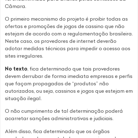
Câmara.
O primeiro mecanismo do projeto é proibir todas as
ofertas e promoções de jogos de cassino que não
estejam de acordo com a regulamentação brasileira.
Neste caso, os provedores de internet deverão
adotar medidas técnicas para impedir o acesso aos
sites irregulares.
No texto
, fica determinado que tais provedores
devem derrubar de forma imediata empresas e perfis
que façam propagadas de “produtos” não
autorizados, ou seja, cassinos e jogos que estejam em
situação ilegal.
O não cumprimento de tal determinação poderá
acarretar sanções administrativas e judiciais.
Além disso, fica determinado que os órgãos