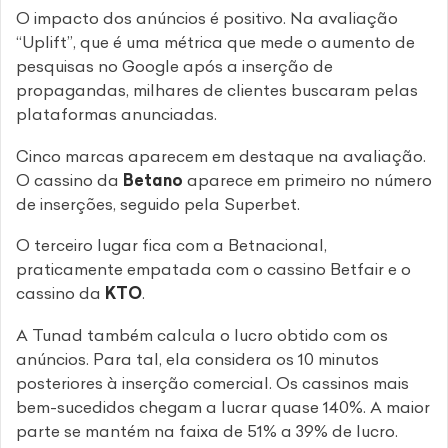
O impacto dos anúncios é positivo. Na avaliação
“Uplift”, que é uma métrica que mede o aumento de
pesquisas no Google após a inserção de
propagandas, milhares de clientes buscaram pelas
plataformas anunciadas.
Cinco marcas aparecem em destaque na avaliação.
O cassino da
Betano
aparece em primeiro no número
de inserções, seguido pela Superbet.
O terceiro lugar fica com a Betnacional,
praticamente empatada com o cassino Betfair e o
cassino da
KTO
.
A Tunad também calcula o lucro obtido com os
anúncios. Para tal, ela considera os 10 minutos
posteriores à inserção comercial. Os cassinos mais
bem-sucedidos chegam a lucrar quase 140%. A maior
parte se mantém na faixa de 51% a 39% de lucro.