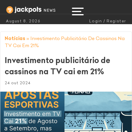
August 8, 2026
Login / Register
Notícias
»
Investimento Publicitário De Cassinos Na
TV Cai Em 21%
Investimento publicitário de
cassinos na TV cai em 21%
24 out 2024