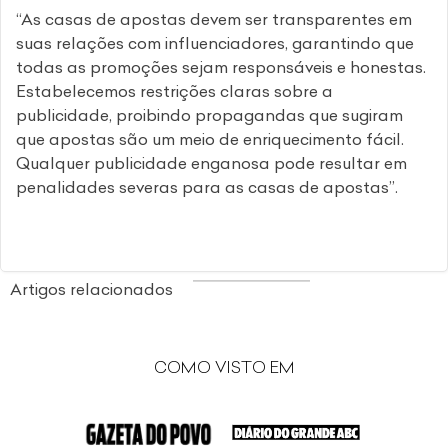
“As casas de apostas devem ser transparentes em
suas relações com influenciadores, garantindo que
todas as promoções sejam responsáveis e honestas.
Estabelecemos restrições claras sobre a
publicidade, proibindo propagandas que sugiram
que apostas são um meio de enriquecimento fácil.
Qualquer publicidade enganosa pode resultar em
penalidades severas para as casas de apostas”.
Artigos relacionados
COMO VISTO EM