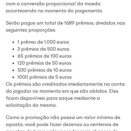
com a conversão proporcional da moeda
acontecendo no momento do pagamento.
Serão pagos um total de 1689 prêmios, divididos nas
seguintes proporções:
1 prêmio de 1.000 euros
3 prêmios de 500 euros
65 prêmios de 100 euros
120 prêmios de 50 euros
500 prêmios de 10 euros
1000 prêmios de 5 euros
Os prêmios são creditados imediatamente na conta
do jogador no momento em que são obtidos. Eles
ficam disponíveis para saque mediante a
solicitação do mesmo.
Como a promoção não possui um valor mínimo de
aposta, você pode fazer dezenas ou centenas de