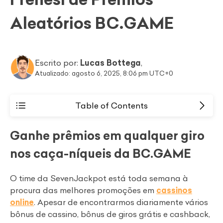
Aleatórios BC.GAME
Escrito por:
Lucas Bottega
,
Atualizado: agosto 6, 2025, 8:06 pm UTC+0
Table of Contents
Ganhe prêmios em qualquer giro
1 - Ganhe prêmios em qualquer giro nos caça-
nos caça-níqueis da BC.GAME
níqueis da BC.GAME
2 - Como participar do frenesi de caça-níqueis
O time da SevenJackpot está toda semana à
BC.GAME cassino
procura das melhores promoções em
cassinos
online
. Apesar de encontrarmos diariamente vários
2.1 - Como se cadastrar na BC.GAME cassino
bônus de cassino, bônus de giros grátis e cashback,
3 - Caça-níqueis BC.GAME da provedora