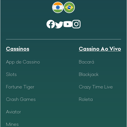
Cassinos
Cassino Ao Vivo
App de Cassino
Bacará
Slots
Blackjack
Fortune Tiger
Crazy Time Live
Crash Games
Roleta
Aviator
Mines