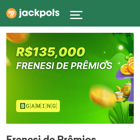
Skip
to
content
Frenesi de Prêmios