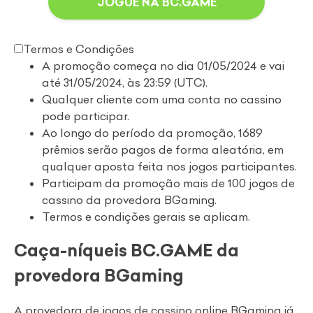
JOGUE NA BC.GAME
Termos e Condições
A promoção começa no dia 01/05/2024 e vai
até 31/05/2024, às 23:59 (UTC).
Qualquer cliente com uma conta no cassino
pode participar.
Ao longo do período da promoção, 1689
prêmios serão pagos de forma aleatória, em
qualquer aposta feita nos jogos participantes.
Participam da promoção mais de 100 jogos de
cassino da provedora BGaming.
Termos e condições gerais se aplicam.
Caça-níqueis BC.GAME da
provedora BGaming
A provedora de jogos de cassino online BGaming já