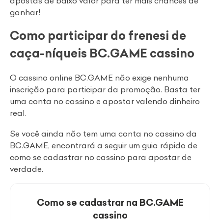
apostas de baixo valor para ter mais chances de
ganhar!
Como participar do frenesi de
caça-níqueis BC.GAME cassino
O cassino online BC.GAME não exige nenhuma
inscrição para participar da promoção. Basta ter
uma conta no cassino e apostar valendo dinheiro
real.
Se você ainda não tem uma conta no cassino da
BC.GAME, encontrará a seguir um guia rápido de
como se cadastrar no cassino para apostar de
verdade.
Como se cadastrar na BC.GAME
cassino