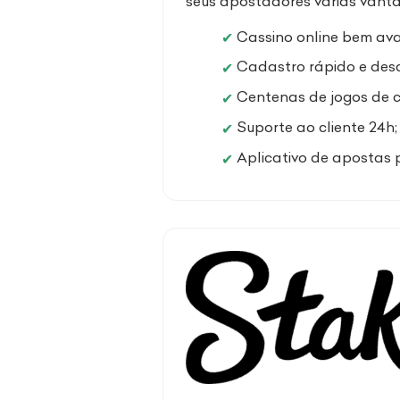
seus apostadores várias vant
7.6 - Suporte ao Cliente
7.7 - Jogo Responsável
Cassino online bem ava
8 - Informações sobre o Pix
Cadastro rápido e des
Centenas de jogos de c
9 - Introdução
Suporte ao cliente 24h;
10 - Como depositar usando Pix n
Aplicativo de apostas p
11 - Como usar Pix para fazer um
12 - Limites de depósito e saque 
13 - Vantagens de apostar usand
14 - Desvantagens de apostar e
15 - Prós e Contras
16 - Comparação entre Pix e ou