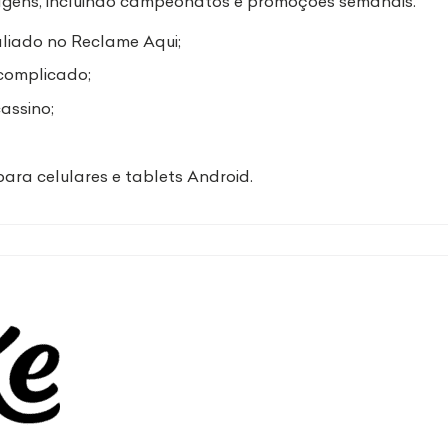
agens, incluindo campeonatos e promoções semanais.
liado no Reclame Aqui;
complicado;
assino;
os cassinos do Brasil
ara celulares e tablets Android.
 saque em um cassino Pix
em cassinos Pix
o Pix em cassinos online
m um cassino com Pix
tros métodos de pagamento em cassinos