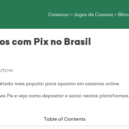
Cassinos
Jogos de Cassino
Bônu
os com Pix no Brasil
m UTC+0
étodo mais popular para apostar em cassinos online.
a Pix e veja como depositar e sacar nestas plataformas
Table of Contents