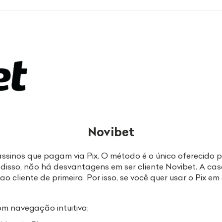
Novibet
sinos que pagam via Pix. O método é o único oferecido 
r disso, não há desvantagens em ser cliente Novibet. A ca
o cliente de primeira. Por isso, se você quer usar o Pix em
m navegação intuitiva;