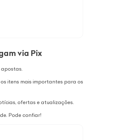
gam via Pix
 apostas.
os itens mais importantes para os
tícias, ofertas e atualizações.
de. Pode confiar!