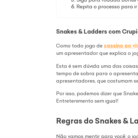
Repita o processo para ir
Snakes & Ladders com Crupi
Como todo jogo de
cassino ao vi
um apresentador que explica o jo
Esta é sem dúvida uma das coisas
tempo de sobra para o apresentad
apresentadores, que costumam se 
Por isso, podemos dizer que Snak
Entretenimento sem igual!
Regras do Snakes & La
Não vamos mentir para você: o jo