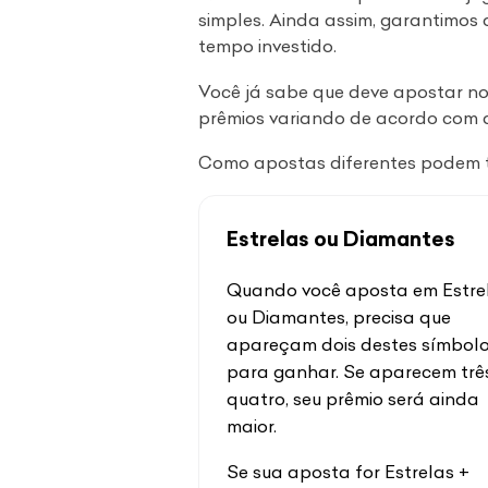
simples. Ainda assim, garantimos
tempo investido.
Você já sabe que deve apostar no
prêmios variando de acordo com a
Como apostas diferentes podem tr
Estrelas ou Diamantes
Quando você aposta em Estre
ou Diamantes, precisa que
apareçam dois destes símbol
para ganhar. Se aparecem trê
quatro, seu prêmio será ainda
maior.
Se sua aposta for Estrelas +