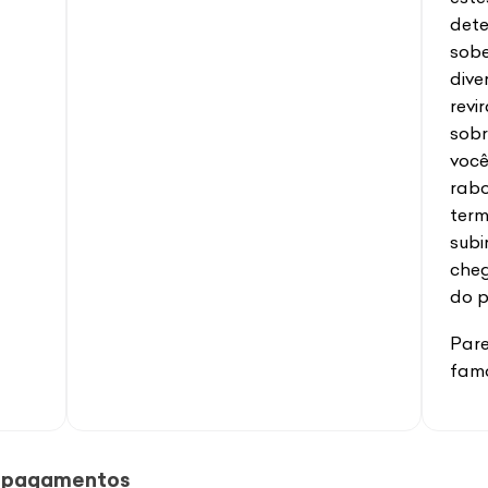
dete
sobe
dive
revi
sobr
você
rabo
term
subi
cheg
do p
Pare
famo
e pagamentos