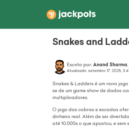
Skip
to
content
Snakes and Ladd
Escrito por:
Anand Sharma
,
Atualizado: setembro 17, 2025, 3
Snakes & Ladders é um novo jogo 
se de um game show de dados com 
multiplicadores.
O jogo das cobras e escadas ofer
dinheiro real. Além de ser diverti
até 10.000x o que apostou, e sem s