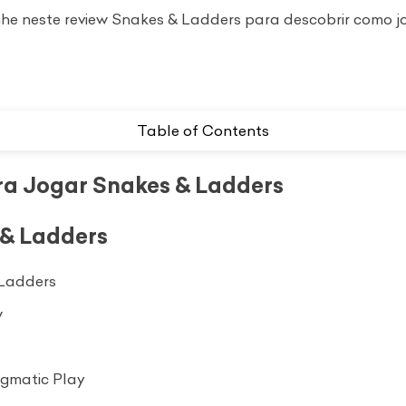
e neste review Snakes & Ladders para descobrir como jo
Table of Contents
ra Jogar Snakes & Ladders
ar Snakes & Ladders
 & Ladders
ders
rs
Ladders
upiê Ao Vivo
w
Live
gmatic Play