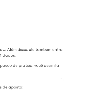
ow. Além disso, ele também entra
 4 dados.
ouco de prática, você assimila
s de aposta: