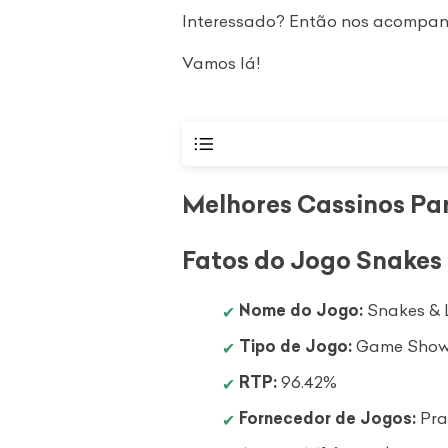
Interessado? Então nos acompanh
Vamos lá!
Melhores Cassinos Pa
1 - Melhores Cassinos Para Jog
Fatos do Jogo Snakes
2 - Fatos do Jogo Snakes & Lad
3 - Como Jogar Snakes & Ladde
Nome do Jogo:
Snakes & 
3.1 - Snakes & Ladders com Cr
Tipo de Jogo:
Game Sho
4 - Regras do Snakes & Ladders 
RTP:
96.42%
4.2 - Estrelas ou Diamantes
Fornecedor de Jogos:
Pra
4.3 - Snake Totem (ST)