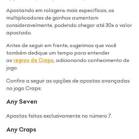
Apostando em rolagens mais específicas, os
multiplicadores de ganhos aumentam
consideravelmente, podendo chegar até 30x o valor
apostado.
Antes de seguir em frente, sugerimos que você
também dedique um tempo para entender
as
regras de Craps
, adicionando conhecimento de
jogo.
Confira a seguir as opções de apostas avançadas
no jogo Craps:
Any Seven
Apostas feitas exclusivamente no número 7.
Any Craps