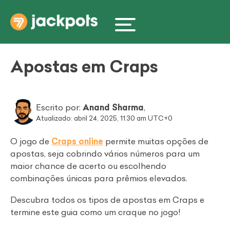
Skip
to
content
Apostas em Craps
Escrito por:
Anand Sharma
,
Atualizado: abril 24, 2025, 11:30 am UTC+0
O jogo de
Craps online
permite muitas opções de
apostas, seja cobrindo vários números para um
maior chance de acerto ou escolhendo
combinações únicas para prêmios elevados.
Descubra todos os tipos de apostas em Craps e
termine este guia como um craque no jogo!