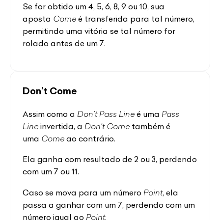
Se for obtido um 4, 5, 6, 8, 9 ou 10, sua
aposta
Come
é transferida para tal número,
permitindo uma vitória se tal número for
rolado antes de um 7.
Don’t Come
Assim como a
Don’t Pass Line
é uma
Pass
Line
invertida, a
Don’t Come
também é
uma
Come
ao contrário.
Ela ganha com resultado de 2 ou 3, perdendo
com um 7 ou 11.
Caso se mova para um número
Point
, ela
passa a ganhar com um 7, perdendo com um
número igual ao
Point
.