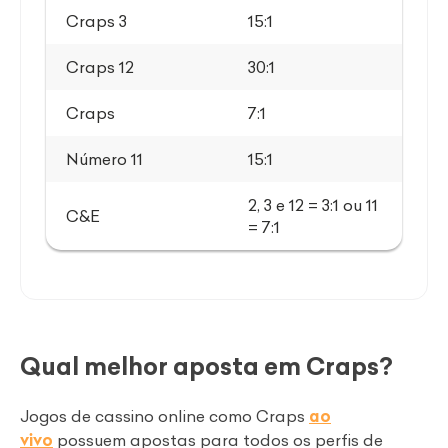
Craps 3
15:1
Craps 12
30:1
Craps
7:1
Número 11
15:1
2, 3 e 12 = 3:1 ou 11
C&E
= 7:1
Qual melhor aposta em Craps?
Jogos de cassino online como Craps
ao
vivo
possuem apostas para todos os perfis de