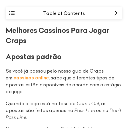
Table of Contents
Melhores Cassinos Para Jogar
1 - Melhores Cassinos Para Jogar Craps
Craps
2 - Apostas padrão
Apostas padrão
2.1 - Pass Line
2.2 - Don’t Pass Line
Se você já passou pelo nosso guia de Craps
2.3 - Come Bet
em
cassinos online
, sabe que diferentes tipos de
2.4 - Don’t Come
apostas estão disponíveis de acordo com o estágio
2.5 - Place
do jogo.
2.6 - Field
Quando o jogo está na fase de
Come Out
, as
2.7 - Odds
apostas são feitas apenas no
Pass Line
ou no
Don’t
3 - Apostas avançadas em Craps a dinheiro real
Pass Line
.
3.8 - Any Seven