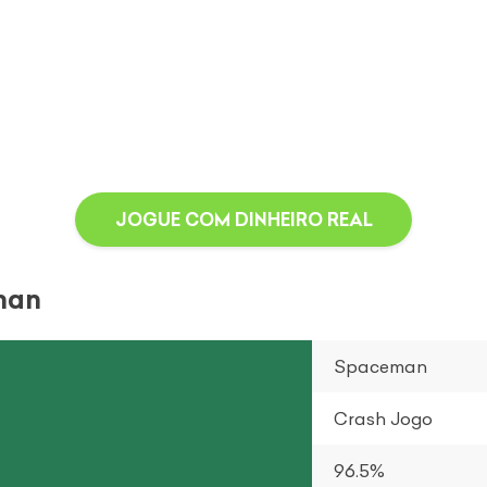
am do Spaceman
ular?
an
ro
gar Spaceman
JOGUE COM DINHEIRO REAL
para Jogar Spaceman do Brasil
man
Spaceman
Crash Jogo
96.5%
s de Spaceman