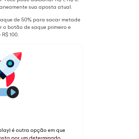
aneamente sua aposta atual.
 saque de 50% para sacar metade
 o botão de saque primeiro e
 R$ 100.
play) é outra opção em que
posta por um determinado