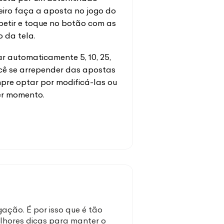
eiro faça a aposta no jogo do
etir e toque no botão com as
o da tela.
r automaticamente 5, 10, 25,
cê se arrepender das apostas
pre optar por modificá-las ou
er momento.
gação. É por isso que é tão
elhores dicas para manter o