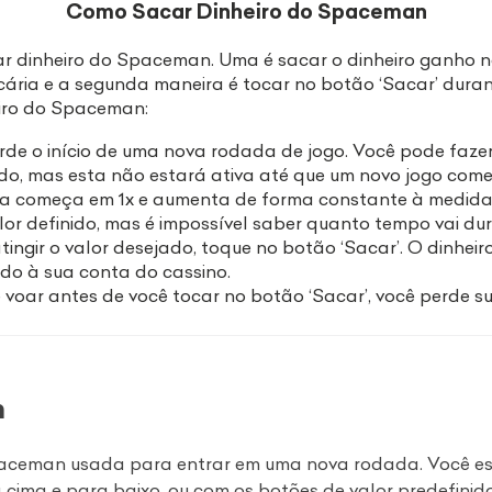
Como Sacar Dinheiro do Spaceman
ar dinheiro do Spaceman. Uma é sacar o dinheiro ganho
ária e a segunda maneira é tocar no botão ‘Sacar’ duran
iro do Spaceman:
de o início de uma nova rodada de jogo. Você pode faz
o, mas esta não estará ativa até que um novo jogo come
ta começa em 1x e aumenta de forma constante à medida
or definido, mas é impossível saber quanto tempo vai dur
ingir o valor desejado, toque no botão ‘Sacar’. O dinhei
do à sua conta do cassino.
 voar antes de você tocar no botão ‘Sacar’, você perde s
n
ceman usada para entrar em uma nova rodada. Você esc
cima e para baixo, ou com os botões de valor predefinido.