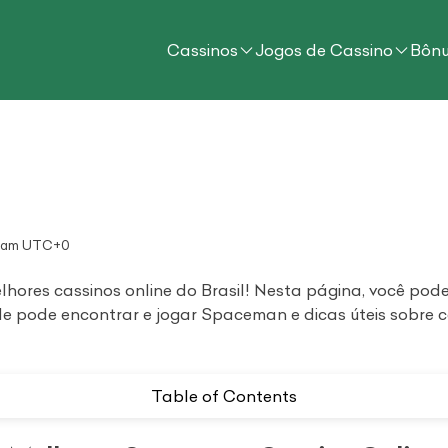
Cassinos
Jogos de Cassino
Bônu
05 am UTC+0
ores cassinos online do Brasil! Nesta página, você pod
nde pode encontrar e jogar Spaceman e dicas úteis sobre 
Table of Contents