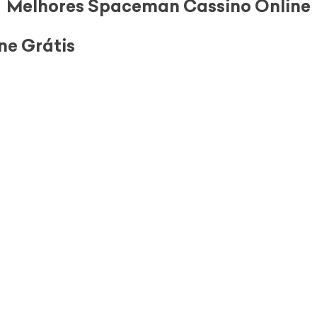
Melhores Spaceman Cassino Online
Online
e Grátis
is
paceman?
o Spaceman
que Automático de 50%