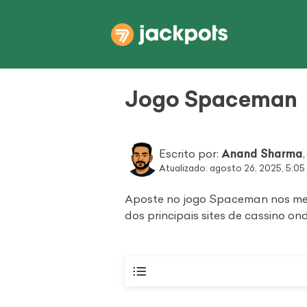
Skip
to
content
Jogo Spaceman
Escrito por:
Anand Sharma
,
Atualizado: agosto 26, 2025, 5:
Aposte no jogo Spaceman nos melh
dos principais sites de cassino o