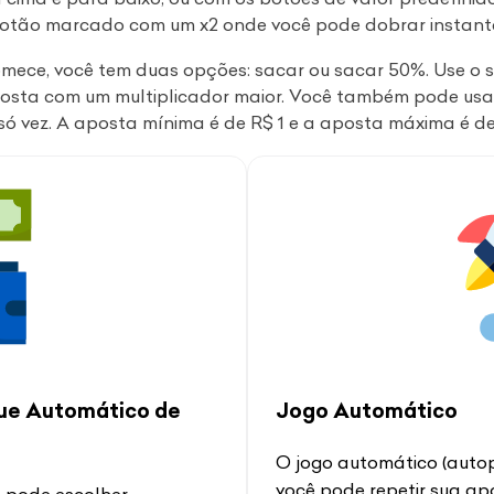
botão marcado com um x2 onde você pode dobrar instant
ece, você tem duas opções: sacar ou sacar 50%. Use o
osta com um multiplicador maior. Você também pode usar
ó vez. A aposta mínima é de R$ 1 e a aposta máxima é de
ue Automático de
Jogo Automático
O jogo automático (auto
você pode repetir sua a