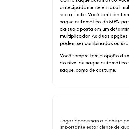
Com o saque automático, você
antecipadamente em qual multi
sua aposta. Você também tem
saque automático de 50%, pa
da sua aposta em um determin
multiplicador. As duas opçõe
podem ser combinadas ou us
Você sempre tem a opção de s
do nível de saque automático
saque, como de costume.
Jogar Spaceman a dinheiro pode
importante estar ciente de qu