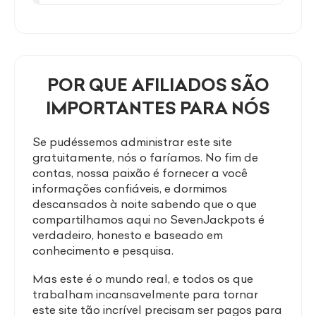
POR QUE AFILIADOS SÃO
IMPORTANTES PARA NÓS
Se pudéssemos administrar este site
gratuitamente, nós o faríamos. No fim de
contas, nossa paixão é fornecer a você
informações confiáveis, e dormimos
descansados à noite sabendo que o que
compartilhamos aqui no SevenJackpots é
verdadeiro, honesto e baseado em
conhecimento e pesquisa.
Mas este é o mundo real, e todos os que
trabalham incansavelmente para tornar
este site tão incrível precisam ser pagos para