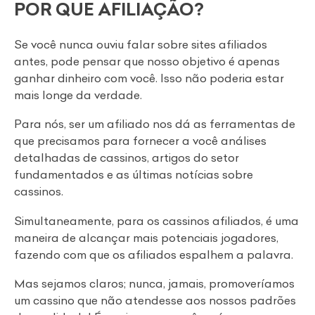
POR QUE AFILIAÇÃO?
Se você nunca ouviu falar sobre sites afiliados
antes, pode pensar que nosso objetivo é apenas
ganhar dinheiro com você. Isso não poderia estar
mais longe da verdade.
Para nós, ser um afiliado nos dá as ferramentas de
que precisamos para fornecer a você análises
detalhadas de cassinos, artigos do setor
fundamentados e as últimas notícias sobre
cassinos.
Simultaneamente, para os cassinos afiliados, é uma
maneira de alcançar mais potenciais jogadores,
fazendo com que os afiliados espalhem a palavra.
Mas sejamos claros; nunca, jamais, promoveríamos
um cassino que não atendesse aos nossos padrões