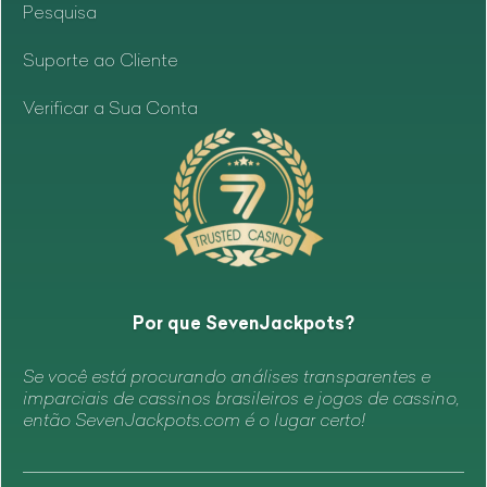
Pesquisa
Suporte ao Cliente
Verificar a Sua Conta
Por que SevenJackpots?
Se você está procurando análises transparentes e
imparciais de cassinos brasileiros e jogos de cassino,
então SevenJackpots.com é o lugar certo!