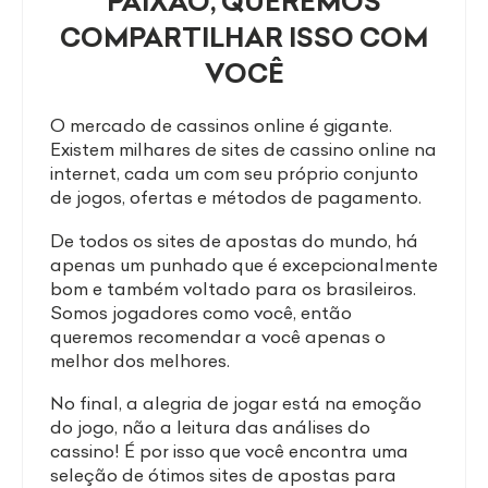
PAIXÃO, QUEREMOS
COMPARTILHAR ISSO COM
VOCÊ
O mercado de cassinos online é gigante.
Existem milhares de sites de cassino online na
internet, cada um com seu próprio conjunto
de jogos, ofertas e métodos de pagamento.
De todos os sites de apostas do mundo, há
apenas um punhado que é excepcionalmente
bom e também voltado para os brasileiros.
Somos jogadores como você, então
queremos recomendar a você apenas o
melhor dos melhores.
No final, a alegria de jogar está na emoção
do jogo, não a leitura das análises do
cassino! É por isso que você encontra uma
seleção de ótimos sites de apostas para