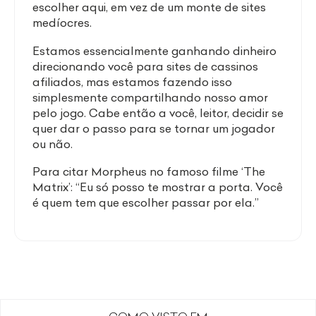
escolher aqui, em vez de um monte de sites
medíocres.
Estamos essencialmente ganhando dinheiro
direcionando você para sites de cassinos
afiliados, mas estamos fazendo isso
simplesmente compartilhando nosso amor
pelo jogo. Cabe então a você, leitor, decidir se
quer dar o passo para se tornar um jogador
ou não.
Para citar Morpheus no famoso filme ‘The
Matrix’: “Eu só posso te mostrar a porta. Você
é quem tem que escolher passar por ela.”