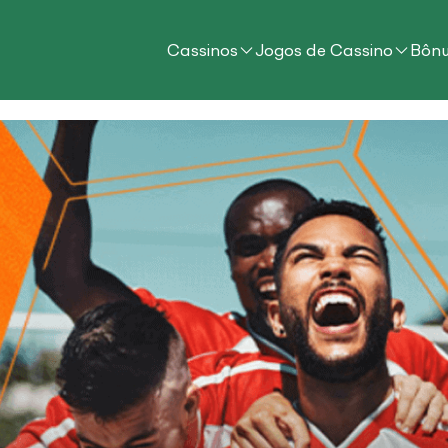
Cassinos
Jogos de Cassino
Bônu