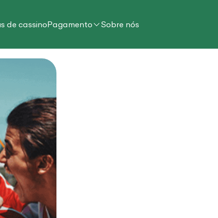
s de cassino
Pagamento
Sobre nós