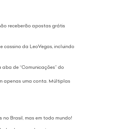
ão receberão apostas grátis
 cassino da LeoVegas, incluindo
sua aba de “Comunicações” do
m apenas uma conta. Múltiplas
s no Brasil, mas em todo mundo!