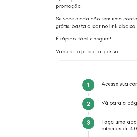
promoção.
Se você ainda não tem uma conta
grátis, basta clicar no link abaix
É rápido, fácil e seguro!
Vamos ao passo-a-passo:
Acesse sua con
Vá para a pági
Faça uma apos
mínimas de 4.0