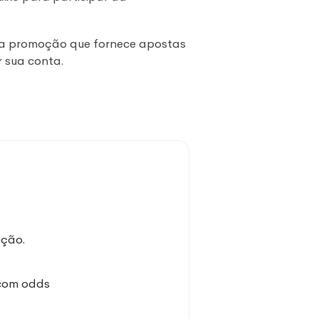
r a promoção que fornece apostas
r sua conta.
oção.
 com odds