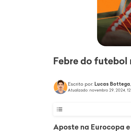
Febre do futebol
Escrito por:
Lucas Bottega
,
Atualizado: novembro 29, 2024, 
Aposte na Eurocopa e 