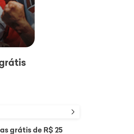
grátis
s grátis de R$ 25