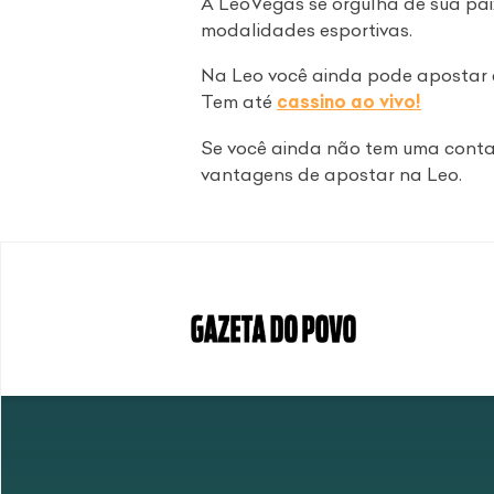
A LeoVegas se orgulha de sua pai
modalidades esportivas.
Na Leo você ainda pode apostar
Tem até
cassino ao vivo!
Se você ainda não tem uma conta
vantagens de apostar na Leo.