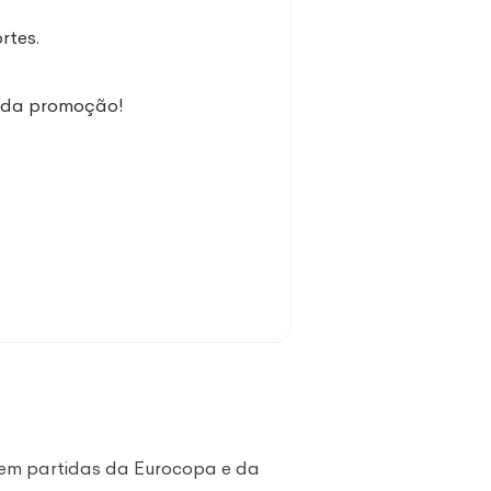
rtes.
l da promoção!
 em partidas da Eurocopa e da