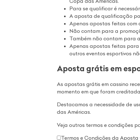
Copa das Américas.
Para se qualificar é necessá
A aposta de qualificação pod
Apenas apostas feitas com di
Não contam para a promoçã
Também não contam para a 
Apenas apostas feitas para
outros eventos esportivos nã
Aposta grátis em esp
As apostas grátis em cassino rec
momento em que foram creditadas
Destacamos a necessidade de us
das Américas.
Veja outros termos e condições pa
Termos e Condições da Aposta 