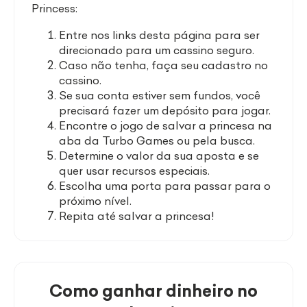
Princess:
Entre nos links desta página para ser
direcionado para um cassino seguro.
Caso não tenha, faça seu cadastro no
cassino.
Se sua conta estiver sem fundos, você
precisará fazer um depósito para jogar.
Encontre o jogo de salvar a princesa na
aba da Turbo Games ou pela busca.
Determine o valor da sua aposta e se
quer usar recursos especiais.
Escolha uma porta para passar para o
próximo nível.
Repita até salvar a princesa!
Como ganhar dinheiro no