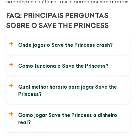
não alcance a última fase e acabe por sacar antes.
FAQ: PRINCIPAIS PERGUNTAS
SOBRE O SAVE THE PRINCESS
Onde jogar o Save the Princess crash?
Como funciona o Save the Princess?
Qual melhor horário para jogar Save the
Princess?
Como jogar Save the Princess a dinheiro
real?