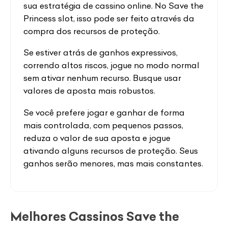
sua estratégia de cassino online. No Save the
Princess slot, isso pode ser feito através da
compra dos recursos de proteção.
Se estiver atrás de ganhos expressivos,
correndo altos riscos, jogue no modo normal
sem ativar nenhum recurso. Busque usar
valores de aposta mais robustos.
Se você prefere jogar e ganhar de forma
mais controlada, com pequenos passos,
reduza o valor de sua aposta e jogue
ativando alguns recursos de proteção. Seus
ganhos serão menores, mas mais constantes.
Melhores Cassinos Save the