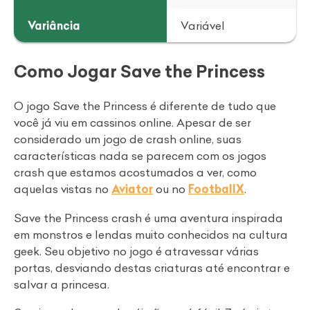
Variância
Variável
Como Jogar Save the Princess
O jogo Save the Princess é diferente de tudo que
você já viu em cassinos online. Apesar de ser
considerado um jogo de crash online, suas
características nada se parecem com os jogos
crash que estamos acostumados a ver, como
aquelas vistas no
Aviator
ou no
FootballX
.
Save the Princess crash é uma aventura inspirada
em monstros e lendas muito conhecidos na cultura
geek. Seu objetivo no jogo é atravessar várias
portas, desviando destas criaturas até encontrar e
salvar a princesa.