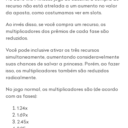
recurso não está atrelada a um aumento no valor
da aposta, como costumamos ver em slots.
Ao invés disso, se você compra um recurso, os
multiplicadores dos prêmios de cada fase são
reduzidos.
Você pode inclusive ativar os três recursos
simultaneamente, aumentando consideravelmente
suas chances de salvar a princesa. Porém, ao fazer
isso, os multiplicadores também são reduzidos
radicalmente.
No jogo normal, os multiplicadores são (de acordo
com as fases):
1.24x
1.69x
2.45x