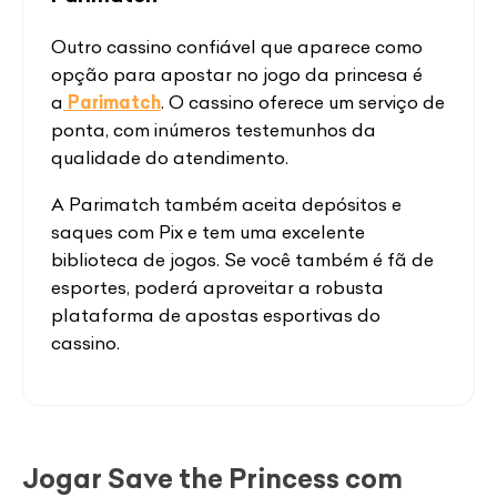
Outro cassino confiável que aparece como
opção para apostar no jogo da princesa é
a
Parimatch
. O cassino oferece um serviço de
ponta, com inúmeros testemunhos da
qualidade do atendimento.
A Parimatch também aceita depósitos e
saques com Pix e tem uma excelente
biblioteca de jogos. Se você também é fã de
esportes, poderá aproveitar a robusta
plataforma de apostas esportivas do
cassino.
Jogar Save the Princess com