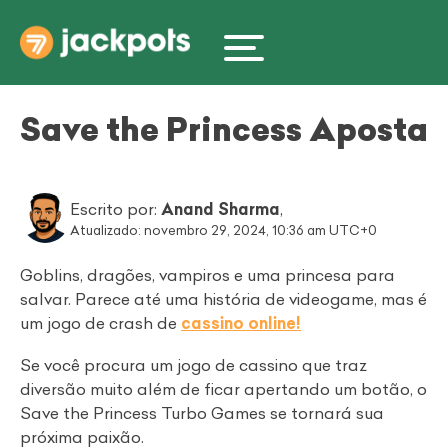
Skip
to
content
Save the Princess Aposta
Escrito por:
Anand Sharma
,
Atualizado: novembro 29, 2024, 10:36 am UTC+0
Goblins, dragões, vampiros e uma princesa para
salvar. Parece até uma história de videogame, mas é
um jogo de crash de
cassino online!
Se você procura um jogo de cassino que traz
diversão muito além de ficar apertando um botão, o
Save the Princess Turbo Games se tornará sua
próxima paixão.