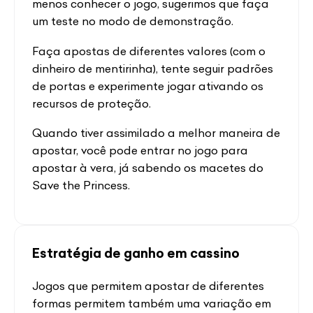
menos conhecer o jogo, sugerimos que faça
um teste no modo de demonstração.
Faça apostas de diferentes valores (com o
dinheiro de mentirinha), tente seguir padrões
de portas e experimente jogar ativando os
recursos de proteção.
Quando tiver assimilado a melhor maneira de
apostar, você pode entrar no jogo para
apostar à vera, já sabendo os macetes do
Save the Princess.
Estratégia de ganho em cassino
Jogos que permitem apostar de diferentes
formas permitem também uma variação em