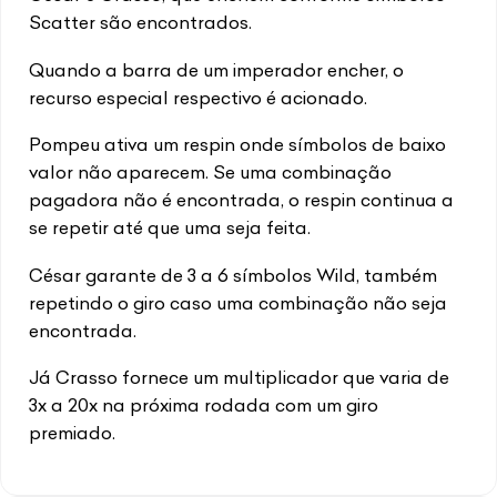
Scatter são encontrados.
Quando a barra de um imperador encher, o
recurso especial respectivo é acionado.
Pompeu ativa um respin onde símbolos de baixo
valor não aparecem. Se uma combinação
pagadora não é encontrada, o respin continua a
se repetir até que uma seja feita.
César garante de 3 a 6 símbolos Wild, também
repetindo o giro caso uma combinação não seja
encontrada.
Já Crasso fornece um multiplicador que varia de
3x a 20x na próxima rodada com um giro
premiado.