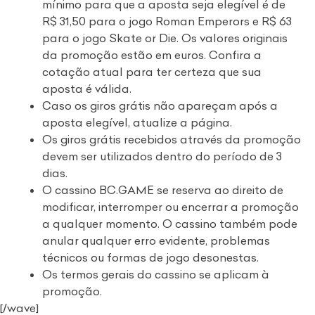
mínimo para que a aposta seja elegível é de
R$ 31,50 para o jogo Roman Emperors e R$ 63
para o jogo Skate or Die. Os valores originais
da promoção estão em euros. Confira a
cotação atual para ter certeza que sua
aposta é válida.
Caso os giros grátis não apareçam após a
aposta elegível, atualize a página.
Os giros grátis recebidos através da promoção
devem ser utilizados dentro do período de 3
dias.
O cassino BC.GAME se reserva ao direito de
modificar, interromper ou encerrar a promoção
a qualquer momento. O cassino também pode
anular qualquer erro evidente, problemas
técnicos ou formas de jogo desonestas.
Os termos gerais do cassino se aplicam à
promoção.
[/wave]