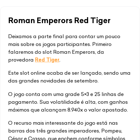
Roman Emperors Red Tiger
Deixamos a parte final para contar um pouco
mais sobre os jogos participantes. Primeiro
falaremos do slot Roman Emperors, da
provedora
Red Tiger
.
Este slot online acaba de ser lançado, sendo uma
das grandes novidades de setembro.
O jogo conta com uma grade 5×3 e 25 linhas de
pagamento. Sua volatilidade é alta, com ganhos
máximos que alcançam 8.940x o valor apostado.
O recurso mais interessante do jogo está nas
barras dos três grandes imperadores, Pompeu,
César e Crasso, que enchem conforme símbolos