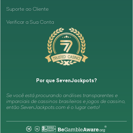
Suporte ao Cliente
Verificar a Sua Conta
Por que SevenJackpots?
Se você está procurando análises transparentes e
imparciais de cassinos brasileiros e jogos de cassino,
então SevenJackpots.com é o lugar certo!