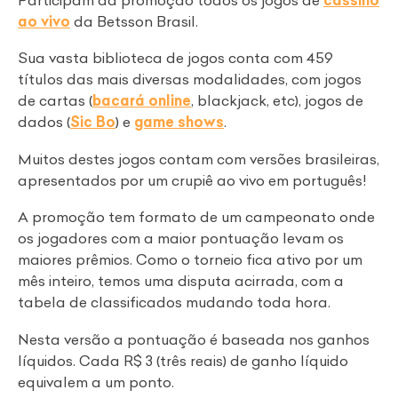
ao vivo
da Betsson Brasil.
Sua vasta biblioteca de jogos conta com 459
títulos das mais diversas modalidades, com jogos
de cartas (
bacará online
, blackjack, etc), jogos de
dados (
Sic Bo
) e
game shows
.
Muitos destes jogos contam com versões brasileiras,
apresentados por um crupiê ao vivo em português!
A promoção tem formato de um campeonato onde
os jogadores com a maior pontuação levam os
maiores prêmios. Como o torneio fica ativo por um
mês inteiro, temos uma disputa acirrada, com a
tabela de classificados mudando toda hora.
Nesta versão a pontuação é baseada nos ganhos
líquidos. Cada R$ 3 (três reais) de ganho líquido
equivalem a um ponto.