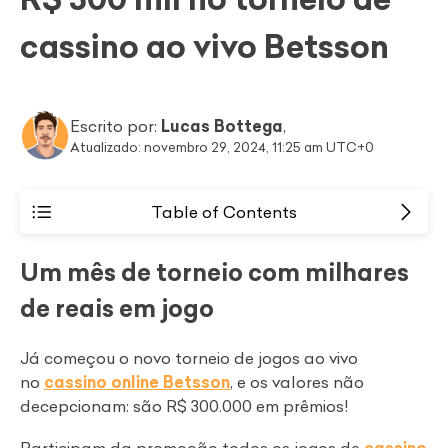
cassino ao vivo Betsson
Escrito por:
Lucas Bottega
,
Atualizado: novembro 29, 2024, 11:25 am UTC+0
Table of Contents
Um mês de torneio com milhares
1 - Um mês de torneio com milhares de reais em
de reais em jogo
jogo
2 - Como participar do torneio de cassino ao vivo
Já começou o novo torneio de jogos ao vivo
na Betsson
no
cassino online Betsson
, e os valores não
decepcionam: são R$ 300.000 em prêmios!
2.1 -
Termos e Condições
Participam da promoção todos os jogos de
cassino