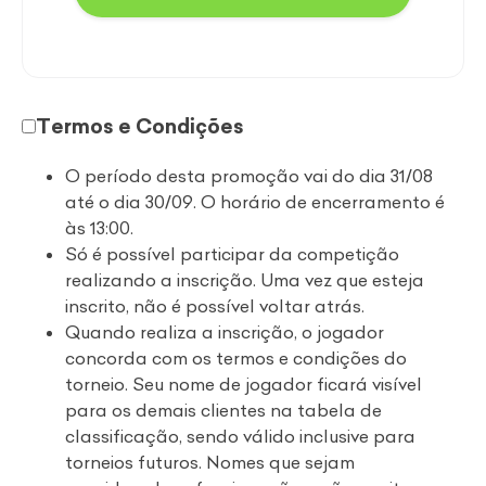
Termos e Condições
O período desta promoção vai do dia 31/08
até o dia 30/09. O horário de encerramento é
às 13:00.
Só é possível participar da competição
realizando a inscrição. Uma vez que esteja
inscrito, não é possível voltar atrás.
Quando realiza a inscrição, o jogador
concorda com os termos e condições do
torneio. Seu nome de jogador ficará visível
para os demais clientes na tabela de
classificação, sendo válido inclusive para
torneios futuros. Nomes que sejam