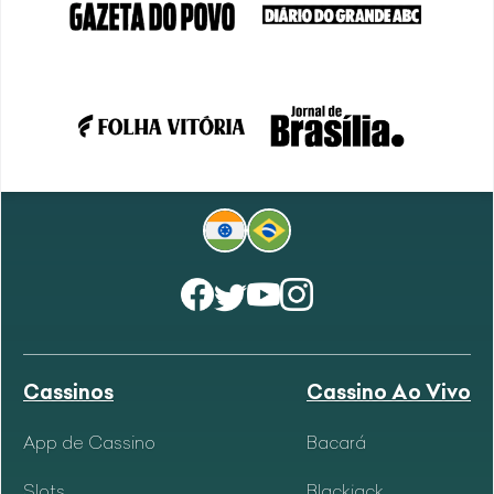
Cassinos
Cassino Ao Vivo
App de Cassino
Bacará
Slots
Blackjack