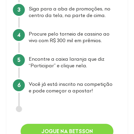
Siga para a aba de promoções, no
centro da tela, na parte de cima.
Procure pelo torneio de cassino ao
vivo com R$ 300 mil em prêmios.
Encontre a caixa laranja que diz
“Participar” e clique nela.
Você já está inscrito na competição
e pode começar a apostar!
JOGUE NA BETSSON