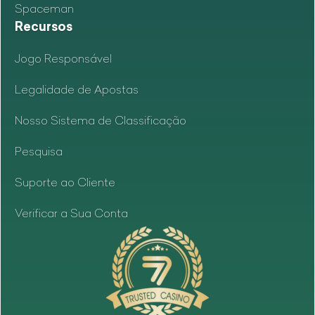
Spaceman
Recursos
Jogo Responsável
Legalidade de Apostas
Nosso Sistema de Classificação
Pesquisa
Suporte ao Cliente
Verificar a Sua Conta