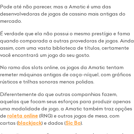
Pode até não parecer, mas a Amatic é uma das
desenvolvedoras de jogos de cassino mais antigas do
mercado.
É verdade que ela não possui o mesmo prestígio e fama
quando comparada a outras provedoras de jogos. Ainda
assim, com uma vasta biblioteca de títulos, certamente
você encontrará um jogo do seu gosto.
No ramo dos slots online, os jogos da Amatic tentam
remeter máquinas antigas de caça-níquel, com gráficos
rústicos e trilhas sonoras menos polidas.
Diferentemente do que outras companhias fazem,
aquelas que focam seus esforços para produzir apenas
uma modalidade de jogo, a Amatic também traz opções
de
roleta online
(RNG) e outros jogos de mesa, com
cartas (
blackjack
) e dados (
Sic Bo
).