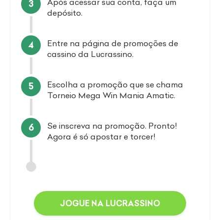
Após acessar sua conta, faça um
depósito.
Entre na página de promoções de
cassino da Lucrassino.
Escolha a promoção que se chama
Torneio Mega Win Mania Amatic.
Se inscreva na promoção. Pronto!
Agora é só apostar e torcer!
JOGUE NA LUCRASSINO