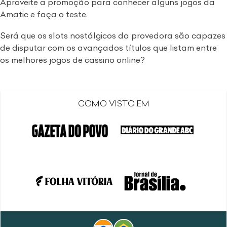
Aproveite a promoção para conhecer alguns jogos da
Amatic e faça o teste.
Será que os slots nostálgicos da provedora são capazes
de disputar com os avançados títulos que listam entre
os melhores jogos de cassino online?
COMO VISTO EM