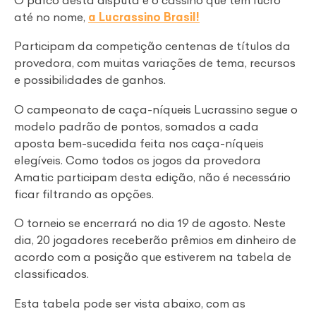
3 - Caça-níqueis online Lucrassino a dinheiro real
até no nome,
a Lucrassino Brasil!
Participam da competição centenas de títulos da
provedora, com muitas variações de tema, recursos
e possibilidades de ganhos.
O campeonato de caça-níqueis Lucrassino segue o
modelo padrão de pontos, somados a cada
aposta bem-sucedida feita nos caça-níqueis
elegíveis. Como todos os jogos da provedora
Amatic participam desta edição, não é necessário
ficar filtrando as opções.
O torneio se encerrará no dia 19 de agosto. Neste
dia, 20 jogadores receberão prêmios em dinheiro de
acordo com a posição que estiverem na tabela de
classificados.
Esta tabela pode ser vista abaixo, com as