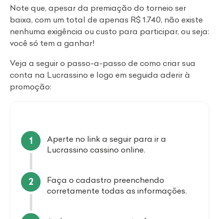
Note que, apesar da premiação do torneio ser
baixa, com um total de apenas R$ 1.740, não existe
nenhuma exigência ou custo para participar, ou seja:
você só tem a ganhar!
Veja a seguir o passo-a-passo de como criar sua
conta na Lucrassino e logo em seguida aderir à
promoção:
Aperte no link a seguir para ir a
Lucrassino cassino online.
Faça o cadastro preenchendo
corretamente todas as informações.